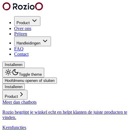
Product
Over ons
Prijzen
Handleidingen
FAQ
Contact
Installeren
Toggle theme
Hoofdmenu openen of sluiten
Installeren
Product
Meer dan chatbots
Rozio begrijpt je winkel echt en helpt klanten de juiste producten te
vinden.
Kernfuncties