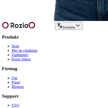
Svenska
Produkt
Hem
Mer än chatbotar
Funktioner
Rozio Inbox
Företag
Om
Priser
Bloggar
Support
FAQ