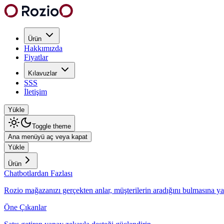
Ürün
Hakkımızda
Fiyatlar
Kılavuzlar
SSS
İletişim
Yükle
Toggle theme
Ana menüyü aç veya kapat
Yükle
Ürün
Chatbotlardan Fazlası
Rozio mağazanızı gerçekten anlar, müşterilerin aradığını bulmasına ya
Öne Çıkanlar