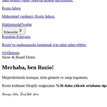
Satış getiren yapay zekayla desteği güçlendirin.
Rozio Inbox
Mükemmel yardımcı: Rozio Inbox.
Hakkımızda
Fiyatlar
Kılavuzlar
Kurulum Kılavuzu
Rozio'yu mağazanızda başlatmak için adım adım rehber.
SSS
İletişim
Snow & Board Demo
Merhaba, ben Rozio!
Müşterilerinizle konuşur, ürün gösterir ve satışı kapatırım.
Rozio kullanan Shopify mağazaları
%36 daha yüksek ortalama sipar
Buraya tıkla, ShopTalk'ı dene