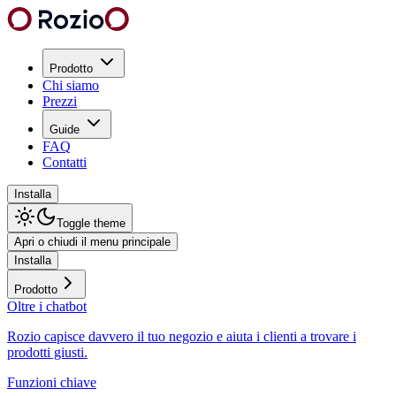
Prodotto
Chi siamo
Prezzi
Guide
FAQ
Contatti
Installa
Toggle theme
Apri o chiudi il menu principale
Installa
Prodotto
Oltre i chatbot
Rozio capisce davvero il tuo negozio e aiuta i clienti a trovare i
prodotti giusti.
Funzioni chiave